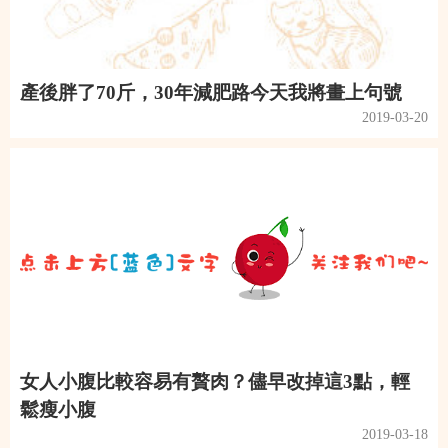
產後胖了70斤，30年減肥路今天我將畫上句號
2019-03-20
女人小腹比較容易有贅肉？儘早改掉這3點，輕
鬆瘦小腹
2019-03-18