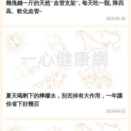
幾塊錢一斤的天然"血管支架", 每天吃一顆, 降四
高、軟化血管~
2019-03-26
夏天喝剩下的檸檬水，別丟掉有大作用，一年讓
你省下好幾百
2019-03-25