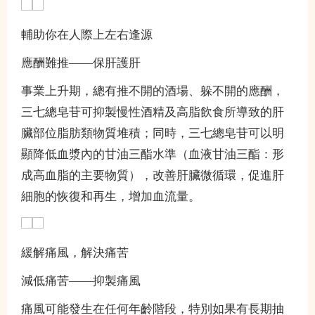
輔助你在人際上左右逢源
應酬難推——保肝護肝
事業上升期，總有推不開的酒場、躲不開的應酬，
三七總皂苷可抑製慢性酒精及高脂飲食所導致的肝
臟部位脂肪類物質堆積；同時，三七總皂苷可以明
顯降低血漿內的甘油三酯水準（血液甘油三酯：形
成高血脂的主要物質），改善肝臟微循環，促進肝
細胞的恢復和再生，增加血流量。
緩解痛風，解決痛苦
減低痛苦——抑製痛風
痛風可能發生在任何年齡階段，特別如果有長期抽