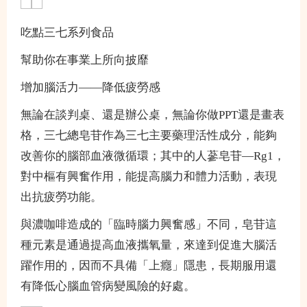
吃點三七系列食品
幫助你在事業上所向披靡
增加腦活力——降低疲勞感
無論在談判桌、還是辦公桌，無論你做PPT還是畫表
格，三七總皂苷作為三七主要藥理活性成分，能夠
改善你的腦部血液微循環；其中的人蔘皂苷—Rg1，
對中樞有興奮作用，能提高腦力和體力活動，表現
出抗疲勞功能。
與濃咖啡造成的「臨時腦力興奮感」不同，皂苷這
種元素是通過提高血液攜氧量，來達到促進大腦活
躍作用的，因而不具備「上癮」隱患，長期服用還
有降低心腦血管病變風險的好處。