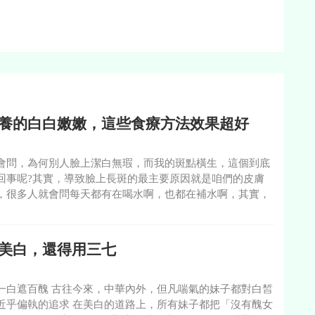
養的白白嫩嫩，這些食療方法效果超好
會問，為何別人臉上潔白無瑕，而我的斑點橫生，這個到底
回事呢?其實，導致臉上長斑的最主要原因就是咱們的皮膚
，很多人就會問每天都有在喝水啊，也都在補水啊，其實，
美白，還得用三七
一白遮百醜 古往今來，中華內外，但凡喘氣的妹子都對白皙
近乎偏執的追求 在美白的道路上，所有妹子都把「沒有醜女