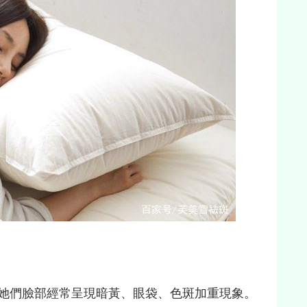
她們臉部經常呈現暗黃、眼袋、色斑加重現象。