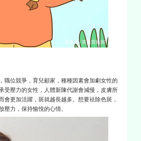
，職位競爭，育兒顧家，種種因素會加劇女性的
承受壓力的女性，人體新陳代謝會減慢，皮膚所
而會更加活躍，斑就越長越多。想要祛除色斑，
放壓力，保持愉悅的心情。